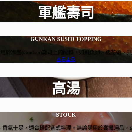
軍艦壽司
GUNKAN SUSHI TOPPING
於軍艦(Gunkan)壽司上的配料，如飛魚卵、櫻花蝦
查看產品
高湯
STOCK
、香氣十足，適合搭配各式料理。無論是用於套餐湯品，